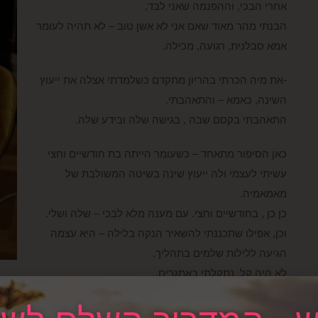
אחרי הבכי, וההפנמה שאני לבד,
הבנתי מהר מאוד שאם אני לא אשן טוב – לא תהיה לעומר
אמא סבלנית, רגועה, מכילה.
-את מיה הכרתי בהריון מתקדם כשלמדתי אצלה את ייעוץ
השינה, כאמא – והתאהבתי.
התאהבתי בקסם שבה , בגישה שלה ובידע שלה.
כאן הסיפור מתאחד – כשעומר הייתה בת חודשיים וחצי
עשיתי לעצמי ולה ייעוץ שינה בשיטה המשולבת של
מאמאמיה.
כן כן , בחודשיים וחצי. עם מענה מלא לבכי – שלה ושלי.
וכן, אפילו שתכננתי להשאיר הנקה בלילה – היא עצמה
הגיעה ללילות שלמים בתהליך.
לא היה קל, נתקלתי באתגרים.
אחד מהם היה – נושא ההנקה.
אבל גם שם גיליתי שאפשר להניק (עובדה – הנקתי עד גיל