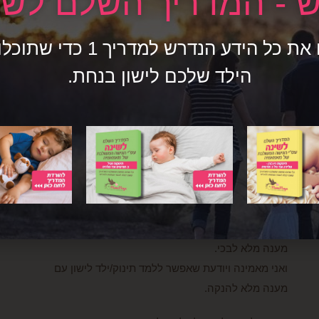
 - המדריך השלם לשי
שנה וחודשיים.. ולבסוף פוטרתי)
ולישון לילות שלמים! שלמים! היא הלכה לישון ב18:00
איגדנו לכם את כל הידע הנדרש ל
וקמה ב6:00!!!
הילד שלכם לישון בנחת.
מה אוסיף –
לעומר הייתה (ועודנה) אמא לא עייפה, מכילה, שמסוגלת
לעבור את הכל – גם אם לבד
ואפילו הצטרפנו לאלון באיזשהו שלב וגם שם – היא ישנה
לילות שלמים…
מאז אני יועצת שינה בגישה המשולבת של מאמאמיה.
כי אני מאמינה ויודעת שאפשר לישון נכון מהרגע הראשון.
אני מאמינה ויודעת שאפשר ללמד תינוק/ילד לישון עם
מענה מלא לבכי.
ואני מאמינה ויודעת שאפשר ללמד תינוק/ילד לישון עם
מענה מלא להנקה.