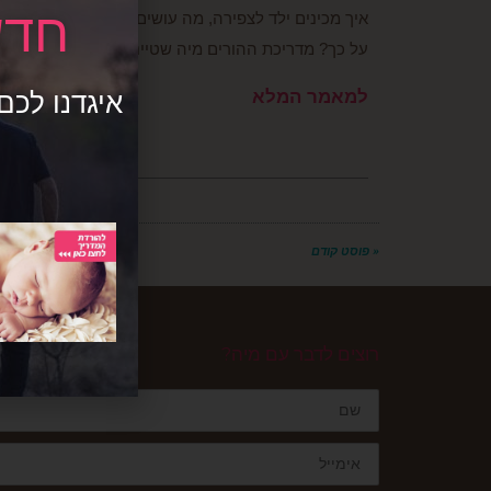
חדש
איך מכינים ילד לצפירה, מה עושים אם הוא צוחק במהלכ
על כך? מדריכת ההורים מיה שטיינהרדט-זיו במדריך מיו
למאמר המלא
« פוסט קודם
רוצים לדבר עם מיה?
שם
אימייל