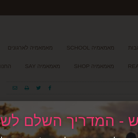
בות
מאמאמיה SCHOOL
מאמאמיה לארגונים
מאמאמיה SHOP
מאמאמיה SAY
החנו
 נעים, בעלת ידע רב בתחום השינה בפרט ובתחומי ההורות בכלל.
 - המדריך השלם לשי
 הגישה הטובה ביותר בשוק. בדרך זו למדתי למה שינה לא מתחילה
 אלא שככאלה עלינו להתייחס אליהם בהתאם. לסיכום, למי שמחפשת