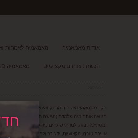
אודות מאמאמיה
מאמאמיה לאמהות וא
הכשרת צוותים מקצועיים
מאמאמיה READ
20/11/2016
הקורס במאמאמיה היה מרתק ומעשיר. מיה מקסימה! אדם
חדש
הגישה אותה מיה מלמדת (הגישה המשולבת), בעיניי היא
ומסתיימת בזה. למדתי שילדים כידוע, הם עולם ומלואו,
אווירה טובה, מקצועיות, ידע רב ולהיות הטובה בשוק, Mamamaya school.