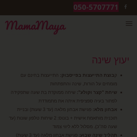
050-5707771
FACEBOOK
תפריט
יעוץ שינה
ק
בוצת התייעצות בפייסבוק:
התייעצות בחינם עם
מומחים על הורות, שינה והתפתחות
שיחת "קצר וקולע":
שיחה ממוקדת בת שעה שתפקידה
לפתור בעיה ספציפית איתה את מתמודדת
אבחון מלא:
פגישת אבחון מלאה (עד 3 שעות) ובניית
תוכנית מותאמת אישית + בונוס: 2 שיחות טלפון שונות (עד
שעה סה"כ). מסלול ללא ליווי צמוד
תהליך שינה שבוע
: פגישת אבחון מלאה (עד 3 שעות)